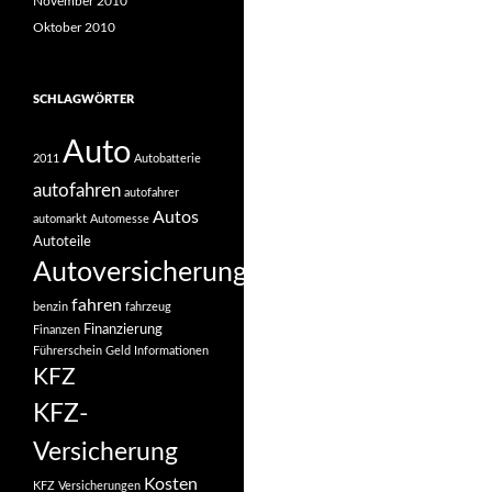
November 2010
Oktober 2010
SCHLAGWÖRTER
Auto
2011
Autobatterie
autofahren
autofahrer
Autos
automarkt
Automesse
Autoteile
Autoversicherung
fahren
benzin
fahrzeug
Finanzierung
Finanzen
Führerschein
Geld
Informationen
KFZ
KFZ-
Versicherung
Kosten
KFZ Versicherungen