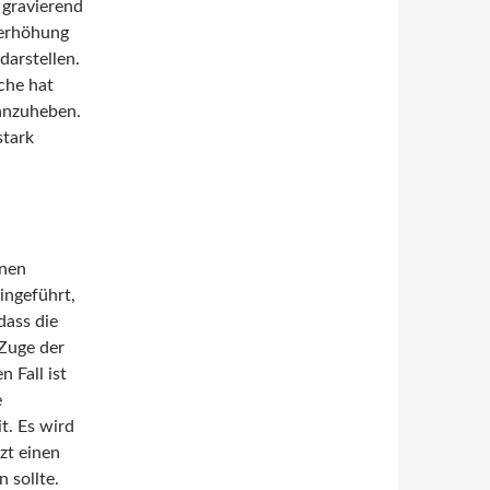
 gravierend
serhöhung
darstellen.
che hat
 anzuheben.
stark
inen
ingeführt,
dass die
 Zuge der
 Fall ist
e
t. Es wird
zt einen
 sollte.