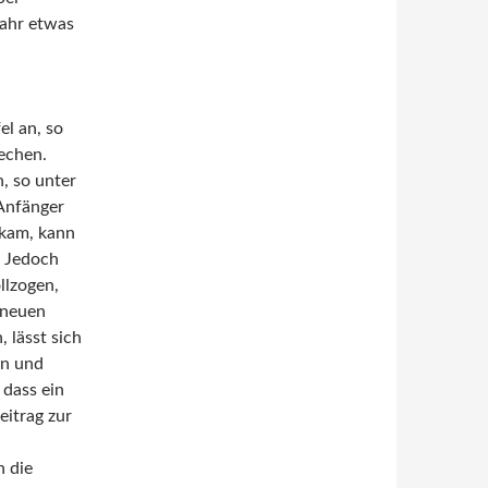
Jahr etwas
el an, so
echen.
, so unter
 Anfänger
skam, kann
. Jedoch
llzogen,
 neuen
 lässt sich
n und
 dass ein
eitrag zur
 die