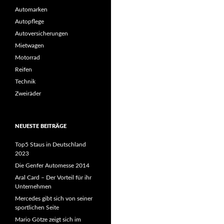
Automarken
Autopflege
Autoversicherungen
Mietwagen
Motorrad
Reifen
Technik
Zweiräder
NEUESTE BEITRÄGE
Top5 Staus in Deutschland
2023
Die Genfer Automesse 2014
Aral Card – Der Vorteil für ihr
Unternehmen
Mercedes gibt sich von seiner
sportlichen Seite
Mario Götze zeigt sich im