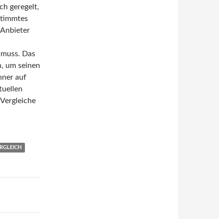
ch geregelt,
stimmtes
 Anbieter
 muss. Das
, um seinen
hner auf
tuellen
 Vergleiche
RGLEICH