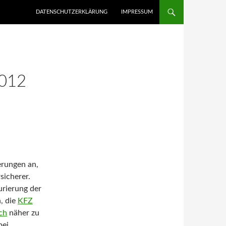
ZUM INHALT SPRINGEN
DATENSCHUTZERKLÄRUNG
IMPRESSUM
012
rungen an,
sicherer.
urierung der
n, die
KFZ
ch
näher zu
bei