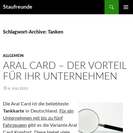
Suchen
Staufreunde
ZUM
PRIMÄR
INHALT
MENÜ
SPRINGEN
Schlagwort-Archive: Tanken
ALLGEMEIN
ARAL CARD – DER VORTEIL
FÜR IHR UNTERNEHMEN
4. JULI 2013
D
ie Aral Card ist die beliebteste
Tankkarte
in Deutschland.
Für ein
Unternehmen mit bis zu fünf
Fahrzeugen
gibt es die Variante Aral
Card Komfort. Diese bietet viele