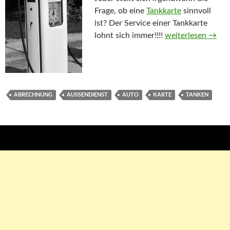
Frage, ob eine
Tankkarte
sinnvoll
ist? Der Service einer Tankkarte
lohnt sich immer!!!!
Die Vorteile einer
weiterlesen
→
ABRECHNUNG
AUSSENDIENST
AUTO
KARTE
TANKEN