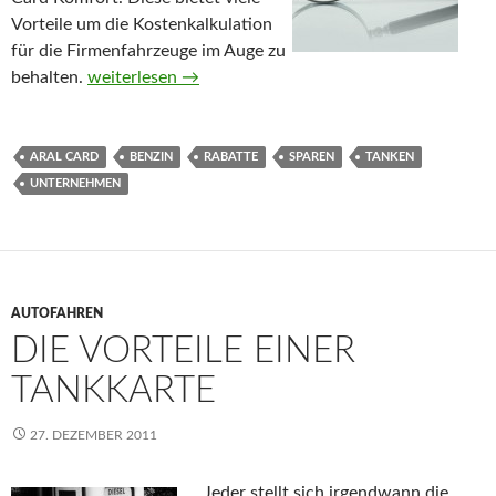
Vorteile um die Kostenkalkulation
für die Firmenfahrzeuge im Auge zu
behalten.
Aral Card – Der Vorteil für ihr Unternehmen
weiterlesen
→
ARAL CARD
BENZIN
RABATTE
SPAREN
TANKEN
UNTERNEHMEN
AUTOFAHREN
DIE VORTEILE EINER
TANKKARTE
27. DEZEMBER 2011
Jeder stellt sich irgendwann die