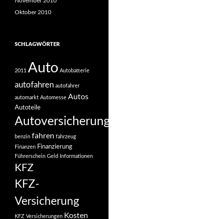
November 2010
Oktober 2010
SCHLAGWÖRTER
Auto
2011
Autobatterie
autofahren
autofahrer
Autos
automarkt
Automesse
Autoteile
Autoversicherung
fahren
benzin
fahrzeug
Finanzierung
Finanzen
Führerschein
Geld
Informationen
KFZ
KFZ-
Versicherung
Kosten
KFZ Versicherungen