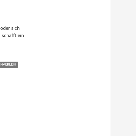
oder sich
 schafft ein
ergleich der Autovermietungen
NVERLEIH