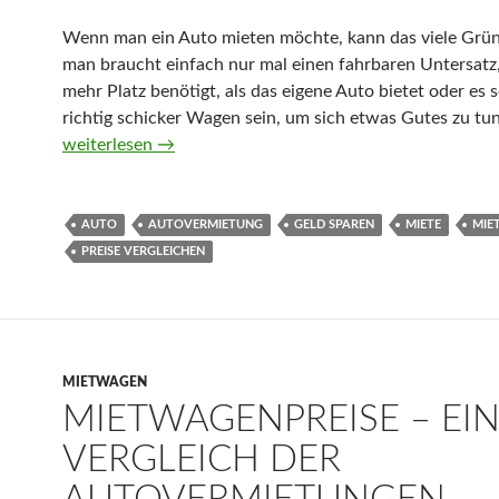
Wenn man ein Auto mieten möchte, kann das viele Grü
man braucht einfach nur mal einen fahrbaren Untersatz,
mehr Platz benötigt, als das eigene Auto bietet oder es s
richtig schicker Wagen sein, um sich etwas Gutes zu tun
Direkt bei einer Autovermietung „Preise vergleichen“: so
weiterlesen
→
AUTO
AUTOVERMIETUNG
GELD SPAREN
MIETE
MIE
PREISE VERGLEICHEN
MIETWAGEN
MIETWAGENPREISE – EI
VERGLEICH DER