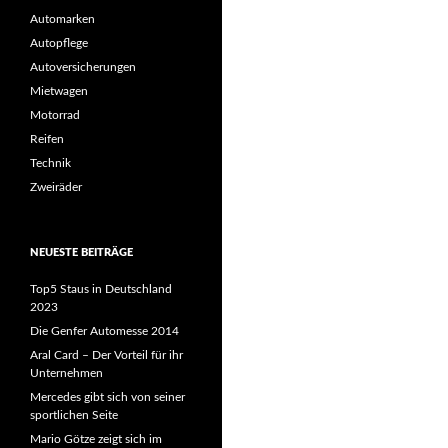
Automarken
Autopflege
Autoversicherungen
Mietwagen
Motorrad
Reifen
Technik
Zweiräder
NEUESTE BEITRÄGE
Top5 Staus in Deutschland
2023
Die Genfer Automesse 2014
Aral Card – Der Vorteil für ihr
Unternehmen
Mercedes gibt sich von seiner
sportlichen Seite
Mario Götze zeigt sich im