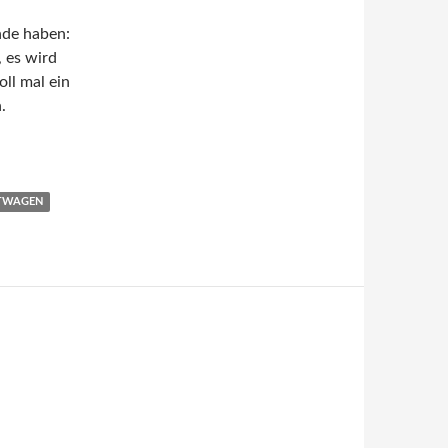
nde haben:
 es wird
oll mal ein
.
 können Sie richtig viel Geld sparen!
TWAGEN
N