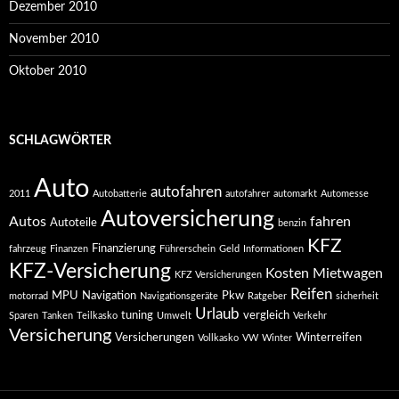
Dezember 2010
November 2010
Oktober 2010
SCHLAGWÖRTER
Auto
autofahren
2011
Autobatterie
autofahrer
automarkt
Automesse
Autoversicherung
Autos
fahren
Autoteile
benzin
KFZ
Finanzierung
fahrzeug
Finanzen
Führerschein
Geld
Informationen
KFZ-Versicherung
Kosten
Mietwagen
KFZ Versicherungen
Reifen
MPU
Navigation
Pkw
motorrad
Navigationsgeräte
Ratgeber
sicherheit
Urlaub
tuning
vergleich
Sparen
Tanken
Teilkasko
Umwelt
Verkehr
Versicherung
Versicherungen
Winterreifen
Vollkasko
VW
Winter