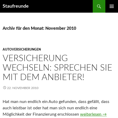
Suchen
Staufreunde
ZUM
PRIMÄR
INHALT
MENÜ
SPRINGEN
Archiv für den Monat: November 2010
AUTOVERSICHERUNGEN
VERSICHERUNG
WECHSELN: SPRECHEN SIE
MIT DEM ANBIETER!
22. NOVEMBER 2010
Hat man nun endlich ein Auto gefunden, dass gefällt, dass
auch leistbar ist oder hat man sich nun endlich eine
Möglichkeit der Finanzierung erschlossen
Versicherung wechse
weiterlesen
→