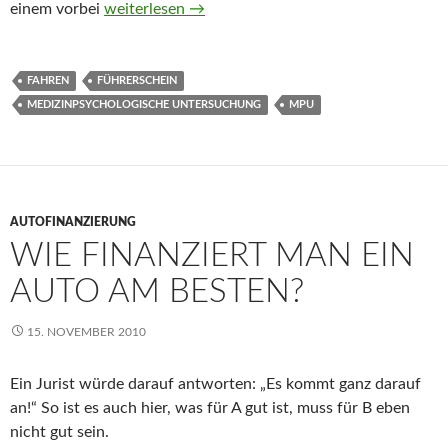
einem vorbei
Was verändert sich alles mit der MPU?
weiterlesen
→
FAHREN
FÜHRERSCHEIN
MEDIZINPSYCHOLOGISCHE UNTERSUCHUNG
MPU
AUTOFINANZIERUNG
WIE FINANZIERT MAN EIN
AUTO AM BESTEN?
15. NOVEMBER 2010
Ein Jurist würde darauf antworten: „Es kommt ganz darauf
an!“ So ist es auch hier, was für A gut ist, muss für B eben
nicht gut sein.