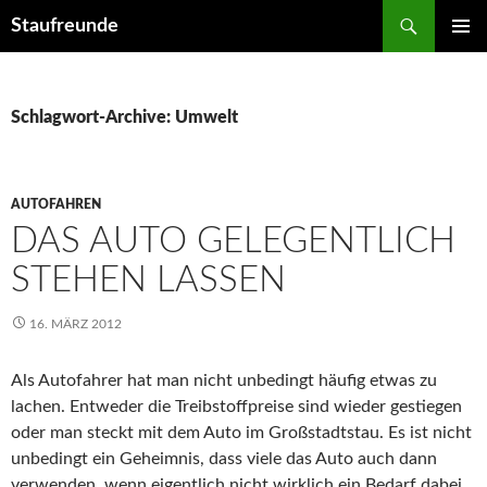
Suchen
Staufreunde
ZUM
PRIMÄR
INHALT
MENÜ
SPRINGEN
Schlagwort-Archive: Umwelt
AUTOFAHREN
DAS AUTO GELEGENTLICH
STEHEN LASSEN
16. MÄRZ 2012
Als Autofahrer hat man nicht unbedingt häufig etwas zu
lachen. Entweder die Treibstoffpreise sind wieder gestiegen
oder man steckt mit dem Auto im Großstadtstau. Es ist nicht
unbedingt ein Geheimnis, dass viele das Auto auch dann
verwenden, wenn eigentlich nicht wirklich ein Bedarf dabei