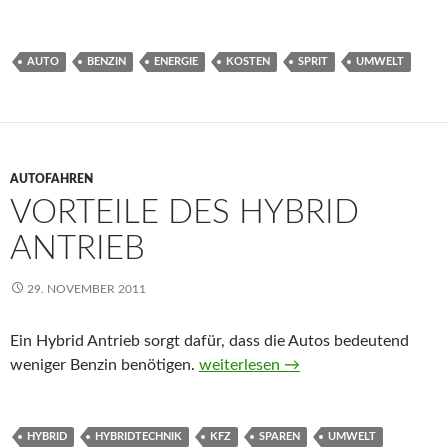
AUTO
BENZIN
ENERGIE
KOSTEN
SPRIT
UMWELT
AUTOFAHREN
VORTEILE DES HYBRID
ANTRIEB
29. NOVEMBER 2011
Ein Hybrid Antrieb sorgt dafür, dass die Autos bedeutend
weniger Benzin benötigen.
Vorteile des Hybrid Antrieb
weiterlesen
→
HYBRID
HYBRIDTECHNIK
KFZ
SPAREN
UMWELT