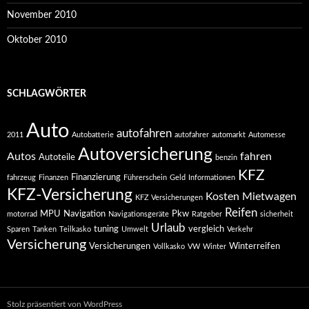
November 2010
Oktober 2010
SCHLAGWÖRTER
Auto
autofahren
2011
Autobatterie
autofahrer
automarkt
Automesse
Autoversicherung
Autos
fahren
Autoteile
benzin
KFZ
Finanzierung
fahrzeug
Finanzen
Führerschein
Geld
Informationen
KFZ-Versicherung
Kosten
Mietwagen
KFZ Versicherungen
Reifen
MPU
Navigation
Pkw
motorrad
Navigationsgeräte
Ratgeber
sicherheit
Urlaub
tuning
vergleich
Sparen
Tanken
Teilkasko
Umwelt
Verkehr
Versicherung
Versicherungen
Winterreifen
Vollkasko
VW
Winter
Stolz präsentiert von WordPress