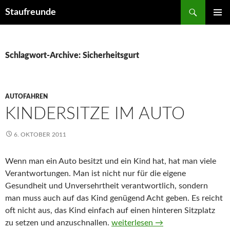
Suchen
Staufreunde
ZUM
PRIMÄR
INHALT
MENÜ
SPRINGEN
Schlagwort-Archive: Sicherheitsgurt
AUTOFAHREN
KINDERSITZE IM AUTO
6. OKTOBER 2011
Wenn man ein Auto besitzt und ein Kind hat, hat man viele
Verantwortungen. Man ist nicht nur für die eigene
Gesundheit und Unversehrtheit verantwortlich, sondern
man muss auch auf das Kind genügend Acht geben. Es reicht
oft nicht aus, das Kind einfach auf einen hinteren Sitzplatz
zu setzen und anzuschnallen.
Kindersitze im Auto
weiterlesen
→