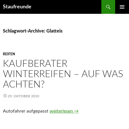
Suchen
Staufreunde
ZUM
PRIMÄR
INHALT
MENÜ
SPRINGEN
Schlagwort-Archive: Glatteis
REIFEN
KAUFBERATER
WINTERREIFEN – AUF WAS
ACHTEN?
29. OKTOBER 2010
Autofahrer aufgepasst
Kaufberater Winterreifen – auf was ac
weiterlesen
→