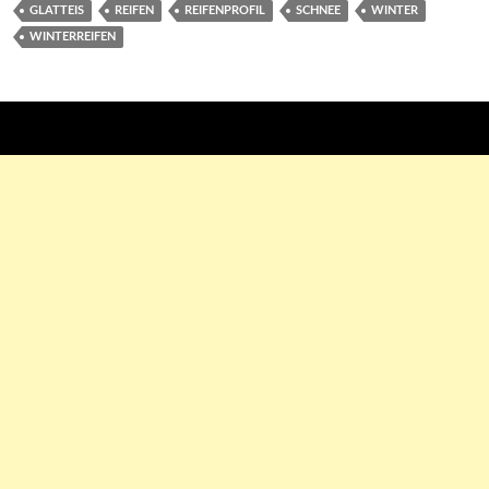
GLATTEIS
REIFEN
REIFENPROFIL
SCHNEE
WINTER
WINTERREIFEN