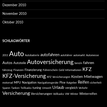
Dezember 2010
November 2010
Oktober 2010
SCHLAGWÖRTER
Auto
autofahren
2011
Autobatterie
autofahrer
automarkt
Automesse
Autoversicherung
Autos
fahren
Autoteile
benzin
KFZ
Finanzierung
fahrzeug
Finanzen
Führerschein
Geld
Informationen
KFZ-Versicherung
Kosten
Mietwagen
KFZ Versicherungen
Reifen
MPU
Navigation
Pkw
motorrad
Navigationsgeräte
Ratgeber
sicherheit
Urlaub
tuning
vergleich
Sparen
Tanken
Teilkasko
Umwelt
Verkehr
Versicherung
Versicherungen
Winterreifen
Vollkasko
VW
Winter