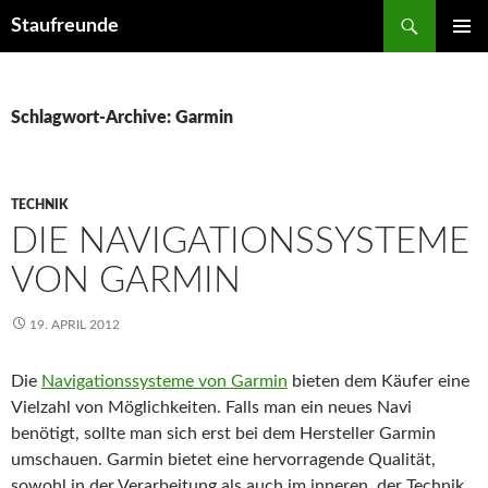
Suchen
Staufreunde
ZUM
PRIMÄR
INHALT
MENÜ
SPRINGEN
Schlagwort-Archive: Garmin
TECHNIK
DIE NAVIGATIONSSYSTEME
VON GARMIN
19. APRIL 2012
Die
Navigationssysteme von Garmin
bieten dem Käufer eine
Vielzahl von Möglichkeiten. Falls man ein neues Navi
benötigt, sollte man sich erst bei dem Hersteller Garmin
umschauen. Garmin bietet eine hervorragende Qualität,
sowohl in der Verarbeitung als auch im inneren, der Technik.