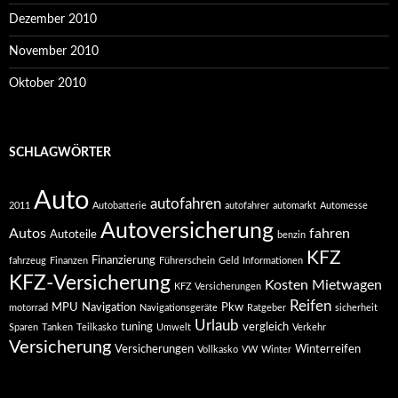
Dezember 2010
November 2010
Oktober 2010
SCHLAGWÖRTER
Auto
autofahren
2011
Autobatterie
autofahrer
automarkt
Automesse
Autoversicherung
Autos
fahren
Autoteile
benzin
KFZ
Finanzierung
fahrzeug
Finanzen
Führerschein
Geld
Informationen
KFZ-Versicherung
Kosten
Mietwagen
KFZ Versicherungen
Reifen
MPU
Navigation
Pkw
motorrad
Navigationsgeräte
Ratgeber
sicherheit
Urlaub
tuning
vergleich
Sparen
Tanken
Teilkasko
Umwelt
Verkehr
Versicherung
Versicherungen
Winterreifen
Vollkasko
VW
Winter