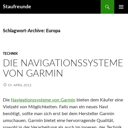
Suchen
Staufreunde
ZUM
PRIMÄR
INHALT
MENÜ
SPRINGEN
Schlagwort-Archive: Europa
TECHNIK
DIE NAVIGATIONSSYSTEME
VON GARMIN
19. APRIL 2012
Die
Navigationssysteme von Garmin
bieten dem Käufer eine
Vielzahl von Möglichkeiten. Falls man ein neues Navi
benötigt, sollte man sich erst bei dem Hersteller Garmin
umschauen. Garmin bietet eine hervorragende Qualität,
sowohl in der Verarbeitung als auch im inneren, der Technik.