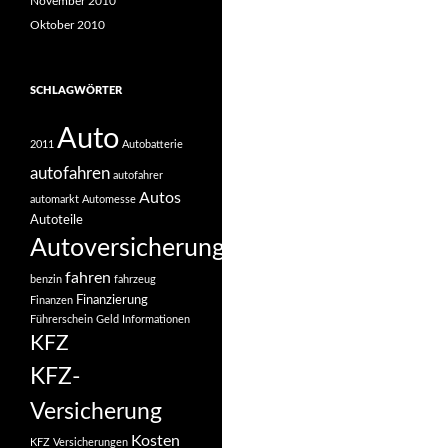
November 2010
Oktober 2010
SCHLAGWÖRTER
Auto
2011
Autobatterie
autofahren
autofahrer
Autos
automarkt
Automesse
Autoteile
Autoversicherung
fahren
benzin
fahrzeug
Finanzierung
Finanzen
Führerschein
Geld
Informationen
KFZ
KFZ-
Versicherung
Kosten
KFZ Versicherungen