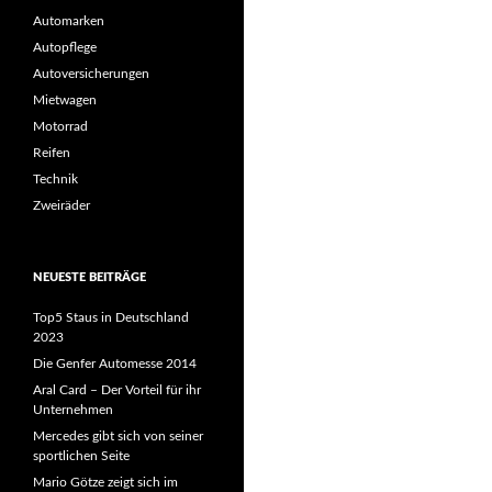
Automarken
Autopflege
Autoversicherungen
Mietwagen
Motorrad
Reifen
Technik
Zweiräder
NEUESTE BEITRÄGE
Top5 Staus in Deutschland
2023
Die Genfer Automesse 2014
Aral Card – Der Vorteil für ihr
Unternehmen
Mercedes gibt sich von seiner
sportlichen Seite
Mario Götze zeigt sich im