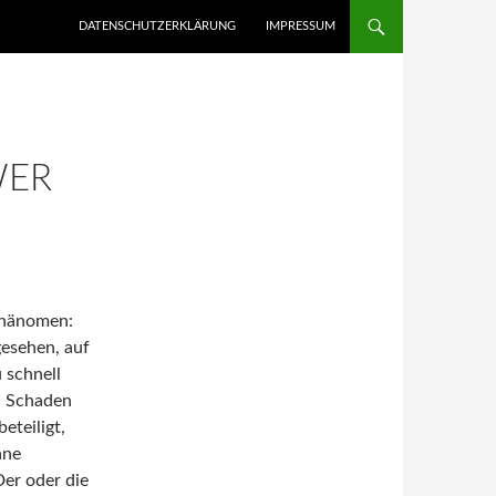
ZUM INHALT SPRINGEN
DATENSCHUTZERKLÄRUNG
IMPRESSUM
WER
 Phänomen:
gesehen, auf
 schnell
in Schaden
eteiligt,
hne
Der oder die