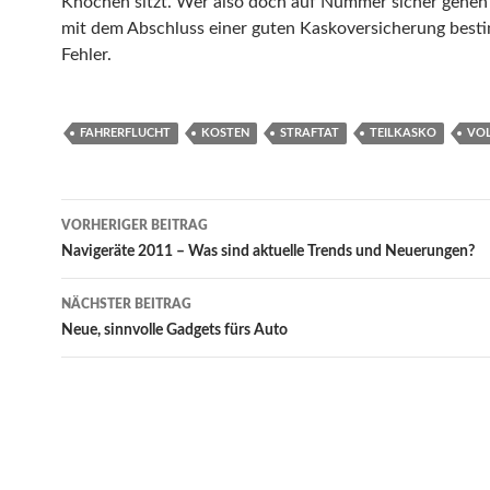
Knochen sitzt. Wer also doch auf Nummer sicher gehen 
mit dem Abschluss einer guten Kaskoversicherung best
Fehler.
FAHRERFLUCHT
KOSTEN
STRAFTAT
TEILKASKO
VO
VORHERIGER BEITRAG
Beitrags-
Navigeräte 2011 – Was sind aktuelle Trends und Neuerungen?
Navigation
NÄCHSTER BEITRAG
Neue, sinnvolle Gadgets fürs Auto