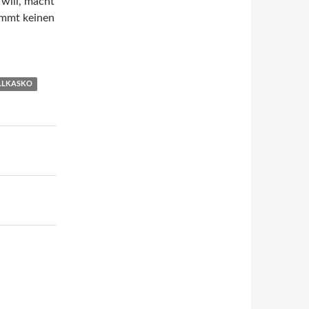
will, macht
immt keinen
LLKASKO