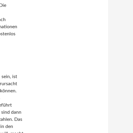
Die
ach
mationen
ostenlos
sein, ist
erursacht
 können.
s
eführt
 sind dann
zahlen. Das
 in den