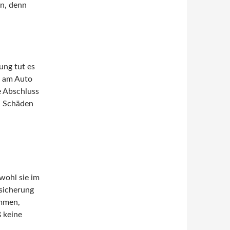
en, denn
ung tut es
n am Auto
e Abschluss
h Schäden
wohl sie im
rsicherung
mmen,
 keine