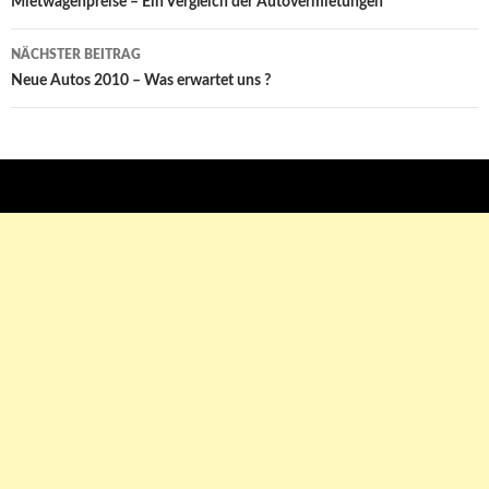
Beitrags-
Mietwagenpreise – Ein Vergleich der Autovermietungen
Navigation
NÄCHSTER BEITRAG
Neue Autos 2010 – Was erwartet uns ?