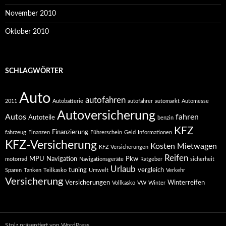
November 2010
Oktober 2010
SCHLAGWÖRTER
Auto
autofahren
2011
Autobatterie
autofahrer
automarkt
Automesse
Autoversicherung
Autos
fahren
Autoteile
benzin
KFZ
Finanzierung
fahrzeug
Finanzen
Führerschein
Geld
Informationen
KFZ-Versicherung
Kosten
Mietwagen
KFZ Versicherungen
Reifen
MPU
Navigation
Pkw
motorrad
Navigationsgeräte
Ratgeber
sicherheit
Urlaub
tuning
vergleich
Sparen
Tanken
Teilkasko
Umwelt
Verkehr
Versicherung
Versicherungen
Winterreifen
Vollkasko
VW
Winter
Stolz präsentiert von WordPress