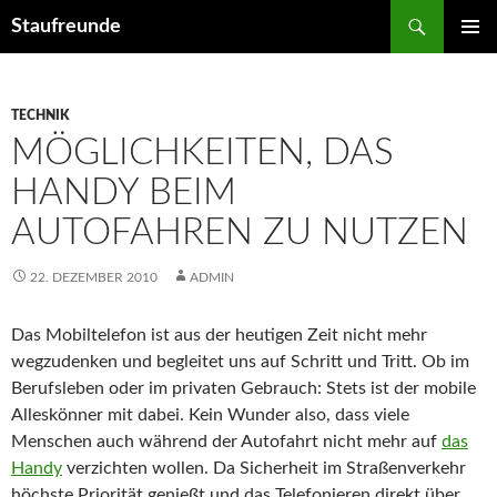
Suchen
Staufreunde
ZUM
PRIMÄR
INHALT
MENÜ
SPRINGEN
TECHNIK
MÖGLICHKEITEN, DAS
HANDY BEIM
AUTOFAHREN ZU NUTZEN
22. DEZEMBER 2010
ADMIN
Das Mobiltelefon ist aus der heutigen Zeit nicht mehr
wegzudenken und begleitet uns auf Schritt und Tritt. Ob im
Berufsleben oder im privaten Gebrauch:
Stets ist der mobile
Alleskönner mit dabei. Kein Wunder also, dass viele
Menschen auch während der Autofahrt nicht mehr auf
das
Handy
verzichten wollen. Da Sicherheit im Straßenverkehr
höchste Priorität genießt und das Telefonieren direkt über