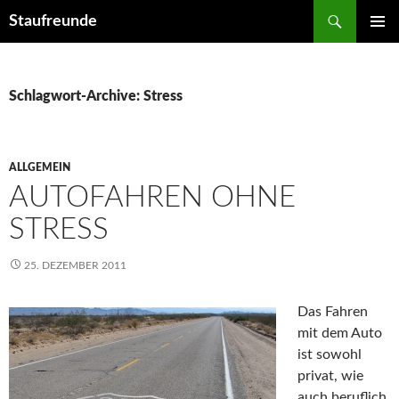
Suchen
Staufreunde
ZUM
PRIMÄR
INHALT
MENÜ
SPRINGEN
Schlagwort-Archive: Stress
ALLGEMEIN
AUTOFAHREN OHNE
STRESS
25. DEZEMBER 2011
Das Fahren
mit dem Auto
ist sowohl
privat, wie
auch beruflich