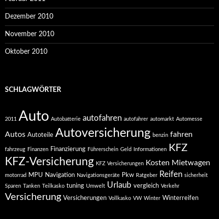
Dezember 2010
November 2010
Oktober 2010
SCHLAGWÖRTER
Auto
autofahren
2011
Autobatterie
autofahrer
automarkt
Automesse
Autoversicherung
Autos
fahren
Autoteile
benzin
KFZ
Finanzierung
fahrzeug
Finanzen
Führerschein
Geld
Informationen
KFZ-Versicherung
Kosten
Mietwagen
KFZ Versicherungen
Reifen
MPU
Navigation
Pkw
motorrad
Navigationsgeräte
Ratgeber
sicherheit
Urlaub
tuning
vergleich
Sparen
Tanken
Teilkasko
Umwelt
Verkehr
Versicherung
Versicherungen
Winterreifen
Vollkasko
VW
Winter