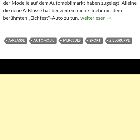
der Modelle auf dem Automobilmarkt haben zugelegt. Alleine
die neue A-Klasse hat bei weitem nichts mehr mit dem
berühmten „Elchtest“-Auto zu tun.
Mercedes gibt sich von sein
weiterlesen
→
A-KLASSE
AUTOMOBIL
MERCEDES
SPORT
ZIELGRUPPE