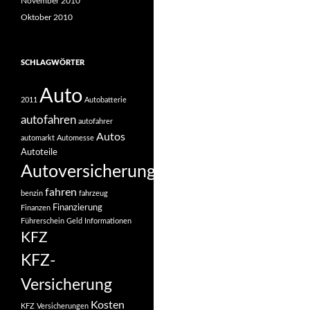
November 2010
Oktober 2010
SCHLAGWÖRTER
Auto
2011
Autobatterie
autofahren
autofahrer
Autos
automarkt
Automesse
Autoteile
Autoversicherung
fahren
benzin
fahrzeug
Finanzierung
Finanzen
Führerschein
Geld
Informationen
KFZ
KFZ-
Versicherung
Kosten
KFZ Versicherungen