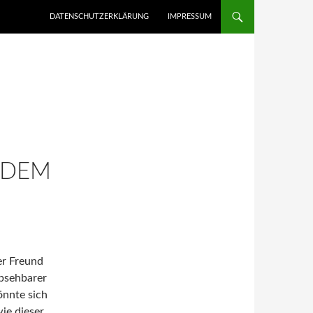
ZUM INHALT SPRINGEN
DATENSCHUTZERKLÄRUNG
IMPRESSUM
 DEM
er Freund
absehbarer
önnte sich
ie dieser