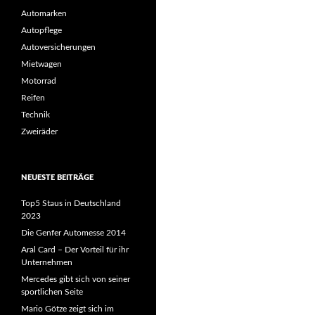
Automarken
Autopflege
Autoversicherungen
Mietwagen
Motorrad
Reifen
Technik
Zweiräder
NEUESTE BEITRÄGE
Top5 Staus in Deutschland
2023
Die Genfer Automesse 2014
Aral Card – Der Vorteil für ihr
Unternehmen
Mercedes gibt sich von seiner
sportlichen Seite
Mario Götze zeigt sich im