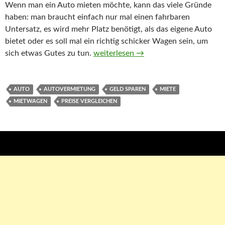
Wenn man ein Auto mieten möchte, kann das viele Gründe
haben: man braucht einfach nur mal einen fahrbaren
Untersatz, es wird mehr Platz benötigt, als das eigene Auto
bietet oder es soll mal ein richtig schicker Wagen sein, um
sich etwas Gutes zu tun.
Direkt bei einer Autovermietung „Prei
weiterlesen
→
AUTO
AUTOVERMIETUNG
GELD SPAREN
MIETE
MIETWAGEN
PREISE VERGLEICHEN