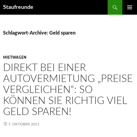
Suchen
Staufreunde
ZUM
PRIMÄR
INHALT
MENÜ
SPRINGEN
Schlagwort-Archive: Geld sparen
MIETWAGEN
DIREKT BEI EINER
AUTOVERMIETUNG „PREISE
VERGLEICHEN“: SO
KÖNNEN SIE RICHTIG VIEL
GELD SPAREN!
7. OKTOBER 2011