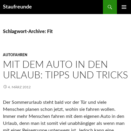
Suchen
Staufreunde
ZUM
PRIMÄR
INHALT
MENÜ
SPRINGEN
Schlagwort-Archive: Fit
AUTOFAHREN
MIT DEM AUTO IN DEN
URLAUB: TIPPS UND TRICKS
4. MÄRZ 2012
Der Sommerurlaub steht bald vor der Tür und viele
Menschen planen schon jetzt, wohin sie fahren wollen.
Immer mehr Menschen fahren mit dem eigenen Auto in den
Urlaub, denn man ist somit viel unabhängiger als wenn man
mit einer Reisegruppe unterwegs ist. Jedoch kann eine