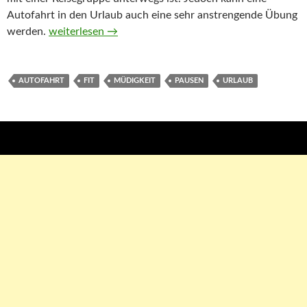
Autofahrt in den Urlaub auch eine sehr anstrengende Übung
werden.
Mit dem Auto in den Urlaub: Tipps und Tricks
weiterlesen
→
AUTOFAHRT
FIT
MÜDIGKEIT
PAUSEN
URLAUB