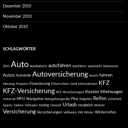
Dezember 2010
November 2010
Oktober 2010
SCHLAGWÖRTER
Auto
autofahren
2011
Autobatterie
autofahrer
automarkt
Automesse
Autoversicherung
Autos
fahren
Autoteile
benzin
KFZ
Finanzierung
fahrzeug
Finanzen
Führerschein
Geld
Informationen
KFZ-Versicherung
Kosten
Mietwagen
KFZ Versicherungen
Reifen
MPU
Navigation
Pkw
motorrad
Navigationsgeräte
Ratgeber
sicherheit
Urlaub
tuning
vergleich
Sparen
Tanken
Teilkasko
Umwelt
Verkehr
Versicherung
Versicherungen
Winterreifen
Vollkasko
VW
Winter