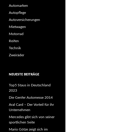
Automarken
Autopflege
Autoversicherungen
Mietwagen
Motorrad
Reifen
Technik
Zweiräder
NEUESTE BEITRÄGE
Top5 Staus in Deutschland
2023
Die Genfer Automesse 2014
Aral Card – Der Vorteil für ihr
Unternehmen
Mercedes gibt sich von seiner
sportlichen Seite
Mario Götze zeigt sich im