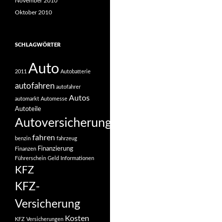
November 2010
Oktober 2010
SCHLAGWÖRTER
Auto
2011
Autobatterie
autofahren
autofahrer
Autos
automarkt
Automesse
Autoteile
Autoversicherung
fahren
benzin
fahrzeug
Finanzierung
Finanzen
Führerschein
Geld
Informationen
KFZ
KFZ-
Versicherung
Kosten
KFZ Versicherungen