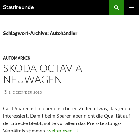
Suchen
Staufreunde
ZUM
PRIMÄR
INHALT
MENÜ
SPRINGEN
Schlagwort-Archive: Autohändler
AUTOMARKEN
SKODA OCTAVIA
NEUWAGEN
1. DEZEMBER 2010
Geld Sparen ist in eher unsicheren Zeiten etwas, das jeden
interessiert. Damit beim Sparen aber nicht die Qualität auf
der Strecke bleibt, sollte vor allem das Preis-Leistungs-
Verhältnis stimmen.
Skoda Octavia Neuwagen
weiterlesen
→