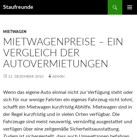
Suchen
Staufreunde
ZUM
PRIMÄR
INHALT
MENÜ
SPRINGEN
MIETWAGEN
MIETWAGENPREISE – EIN
VERGLEICH DER
AUTOVERMIETUNGEN
21. DEZEMBER 2010
ADMIN
Wenn das eigene Auto einmal nicht zur Verfügung steht oder
sich für nur wenige Fahrten ein eigenes Fahrzeug nicht lohnt,
schafft ein Mietwagen kurzfristig Abhilfe.
Mietwagen sind in
der Regel kurzfristig und in vielen Orten verfügbar. Die
Fahrzeuge sind meist neuwertig, vernünftig ausgestattet und
verfügen über eine zeitgemäße Sicherheitsausstattung.
Zudem ist sichergestellt, dass auch Umweltzonen befahren