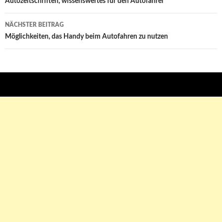
Beitrags-
Autozeitschriften, wissenswertes für den Autofahrer
Navigation
NÄCHSTER BEITRAG
Möglichkeiten, das Handy beim Autofahren zu nutzen