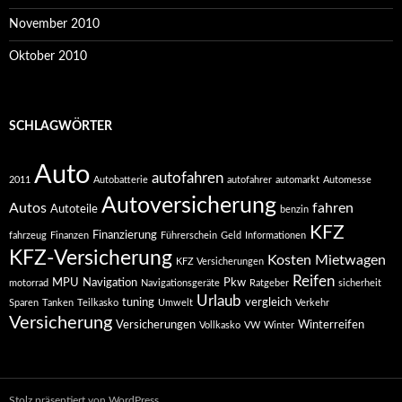
November 2010
Oktober 2010
SCHLAGWÖRTER
Auto
autofahren
2011
Autobatterie
autofahrer
automarkt
Automesse
Autoversicherung
Autos
fahren
Autoteile
benzin
KFZ
Finanzierung
fahrzeug
Finanzen
Führerschein
Geld
Informationen
KFZ-Versicherung
Kosten
Mietwagen
KFZ Versicherungen
Reifen
MPU
Navigation
Pkw
motorrad
Navigationsgeräte
Ratgeber
sicherheit
Urlaub
tuning
vergleich
Sparen
Tanken
Teilkasko
Umwelt
Verkehr
Versicherung
Versicherungen
Winterreifen
Vollkasko
VW
Winter
Stolz präsentiert von WordPress